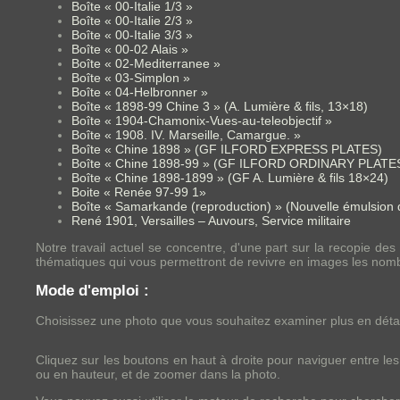
Boîte « 00-Italie 1/3 »
Boîte « 00-Italie 2/3 »
Boîte « 00-Italie 3/3 »
Boîte « 00-02 Alais »
Boîte « 02-Mediterranee »
Boîte « 03-Simplon »
Boîte « 04-Helbronner »
Boîte « 1898-99 Chine 3 » (A. Lumière & fils, 13×18)
Boîte « 1904-Chamonix-Vues-au-teleobjectif »
Boîte « 1908. IV. Marseille, Camargue. »
Boîte « Chine 1898 » (GF ILFORD EXPRESS PLATES)
Boîte « Chine 1898-99 » (GF ILFORD ORDINARY PLATE
Boîte « Chine 1898-1899 » (GF A. Lumière & fils 18×24)
Boite « Renée 97-99 1»
Boîte « Samarkande (reproduction) » (Nouvelle émulsion
René 1901, Versailles – Auvours, Service militaire
Notre travail actuel se concentre, d'une part sur la recopie d
thématiques qui vous permettront de revivre en images les nom
Mode d'emploi :
Choisissez une photo que vous souhaitez examiner plus en détail
Cliquez sur les boutons en haut à droite pour naviguer entre l
ou en hauteur, et de zoomer dans la photo.