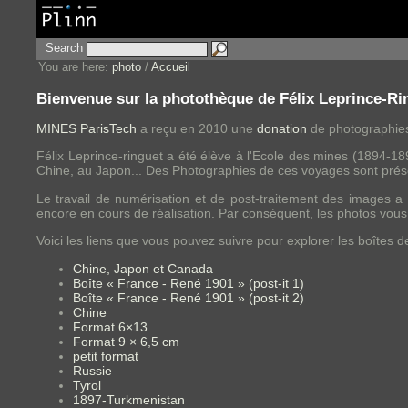
Search
You are here:
photo
/
Accueil
Bienvenue sur la photothèque de Félix Leprince-Ri
MINES ParisTech
a reçu en 2010 une
donation
de photographies
Félix Leprince-ringuet a été élève à l'Ecole des mines (1894-1
Chine, au Japon... Des Photographies de ces voyages sont prése
Le travail de numérisation et de post-traitement des images a
encore en cours de réalisation. Par conséquent, les photos vous
Voici les liens que vous pouvez suivre pour explorer les boîtes d
Chine, Japon et Canada
Boîte « France - René 1901 » (post-it 1)
Boîte « France - René 1901 » (post-it 2)
Chine
Format 6×13
Format 9 × 6,5 cm
petit format
Russie
Tyrol
1897-Turkmenistan