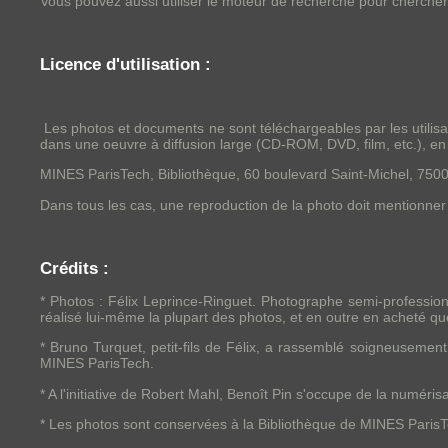
Vous pouvez aussi utiliser le moteur de recherche pour cherche
Licence d'utilisation :
Les photos et documents ne sont téléchargeables par les utilisate
dans une oeuvre à diffusion large (CD-ROM, DVD, film, etc.), en
MINES ParisTech, Bibliothèque, 60 boulevard Saint-Michel, 750
Dans tous les cas, une reproduction de la photo doit mentionner l
C
rédits :
* Photos : Félix Leprince-Ringuet. Photographe semi-professio
réalisé lui-même la plupart des photos, et en outre en acheté 
* Bruno Turquet, petit-fils de Félix, a rassemblé soigneusemen
MINES ParisTech.
* A l'initiative de Robert Mahl, Benoît Pin s'occupe de la numér
* Les photos sont conservées à la Bibliothèque de MINES Paris