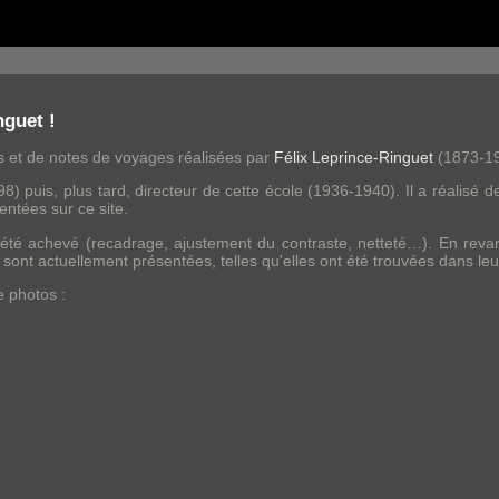
nguet !
 et de notes de voyages réalisées par
Félix Leprince-Ringuet
(1873-19
898) puis, plus tard, directeur de cette école (1936-1940). Il a réal
ntées sur ce site.
 été achevé (recadrage, ajustement du contraste, netteté…). En reva
 sont actuellement présentées, telles qu'elles ont été trouvées dans le
e photos :