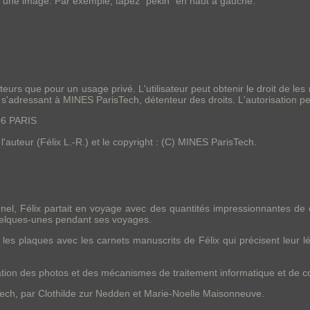
r une image. Par exemple, tapez "pekin" en haut à gauche.
urs que pour un usage privé. L'utilisateur peut obtenir le droit de les
 s'adressant à MINES ParisTech, détenteur des droits. L'autorisation p
06 PARIS
'auteur (Félix L.-R.) et le copyright : (C) MINES ParisTech.
nnel, Félix partait en voyage avec des quantités impressionnantes de
quelques-unes pendant ses voyages.
t les plaques avec les carnets manuscrits de Félix qui précisent leur 
isation des photos et des mécanismes de traitement informatique et de co
Tech, par Clothilde zur Nedden et Marie-Noelle Maisonneuve.