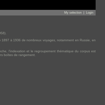
My selection
|
Login
58).
isé de 1897 à 1936 de nombreux voyages, notamment en Russie, en
nche, l'indexation et le regroupement thématique du corpus est
urs boîtes de rangement.